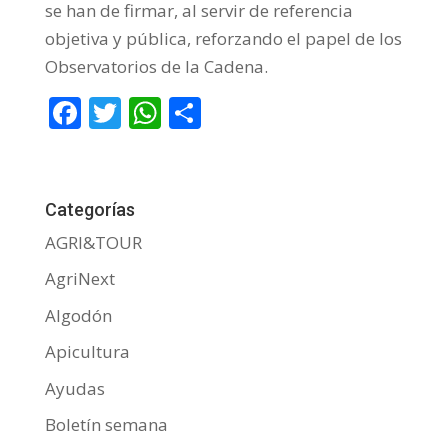
se han de firmar, al servir de referencia
objetiva y pública, reforzando el papel de los
Observatorios de la Cadena.
F
T
W
C
ac
w
h
o
e
itt
at
m
b
er
s
p
Categorías
o
A
ar
AGRI&TOUR
o
p
ti
AgriNext
k
p
r
Algodón
Apicultura
Ayudas
Boletín semana