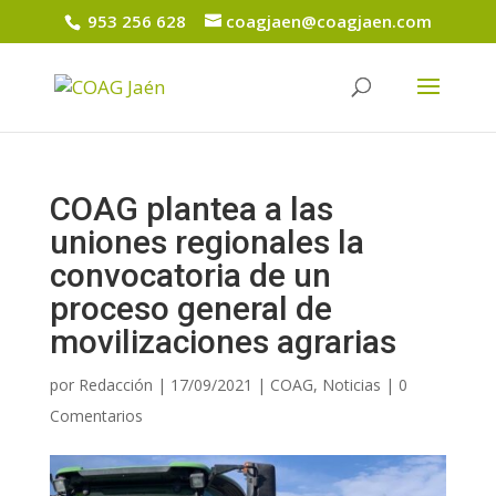
953 256 628
coagjaen@coagjaen.com
COAG plantea a las
uniones regionales la
convocatoria de un
proceso general de
movilizaciones agrarias
por
Redacción
|
17/09/2021
|
COAG
,
Noticias
|
0
Comentarios