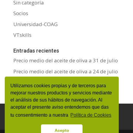
Sin categoría
Socios
Universidad-COAG
VTskills
Entradas recientes
Precio medio del aceite de oliva a 31 de julio
Precio medio del aceite de oliva a 24 de julio
Precio medio del aceite de oliva a 17 de julio
Utilizamos cookies propias y de terceros para
mejorar nuestros productos y servicios mediante
el análisis de sus hábitos de navegación. Al
aceptar el presente aviso entendemos que das
Aviso Legal y Protección de datos personales
tu consentimiento a nuestra
Política de Cookies
Política de Cookies
Canal de denuncias
Acepto