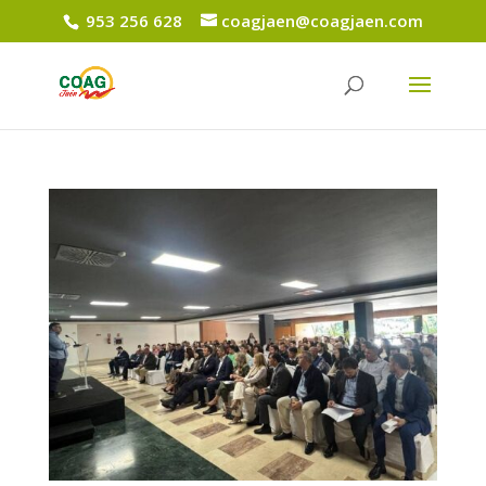
953 256 628
coagjaen@coagjaen.com