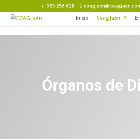
953 256 628
coagjaen@coagjaen.co
Inicio
Coag Jaén
E
Órganos de D