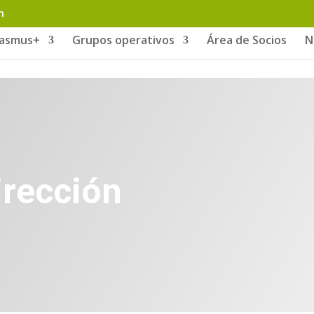
m
rasmus+
Grupos operativos
Área de Socios
N
irección