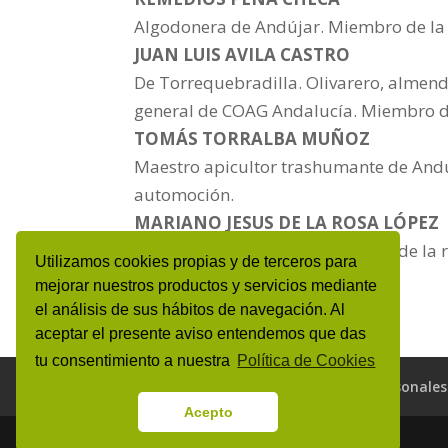
Algodonera de Andújar. Miembro de la d
JUAN LUIS AVILA CASTRO
De Torrequebradilla. Olivarero, almend
general de COAG Andalucía. Miembro de
TOMÁS TORRALBA MUÑOZ
Maestro apicultor trashumante de Andú
automoción.
MARIANO JESUS DE LA ROSA LÓPEZ
Olivarero de Porcuna. Autónomo de la r
Utilizamos cookies propias y de terceros para
mejorar nuestros productos y servicios mediante
el análisis de sus hábitos de navegación. Al
aceptar el presente aviso entendemos que das
tu consentimiento a nuestra
Política de Cookies
Aviso Legal y Protección de datos personales
Acepto