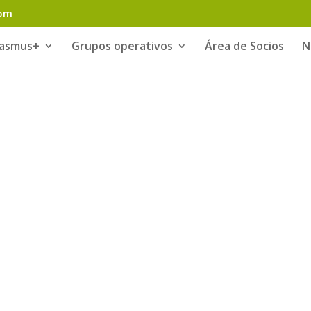
com
rasmus+
Grupos operativos
Área de Socios
N