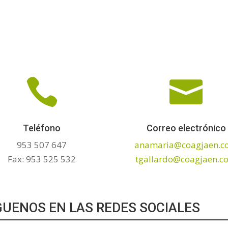


Teléfono
Correo electrónico
953 507 647
anamaria@coagjaen.c
Fax: 953 525 532
tgallardo@coagjaen.c
GUENOS EN LAS REDES SOCIALES