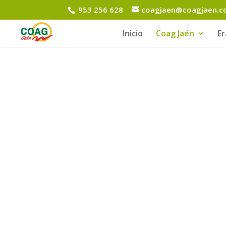
953 256 628
coagjaen@coagjaen.
Inicio
Coag Jaén
E