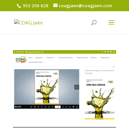
953 256 628
coagjaen@coagjaen.com