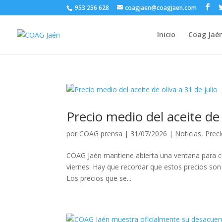
953 256 628
coagjaen@coagjaen.com
Inicio
Coag Jaé
Precio medio del aceite de 
por
COAG prensa
|
31/07/2026
|
Noticias
,
Preci
COAG Jaén mantiene abierta una ventana para con
viernes. Hay que recordar que estos precios son 
Los precios que se...