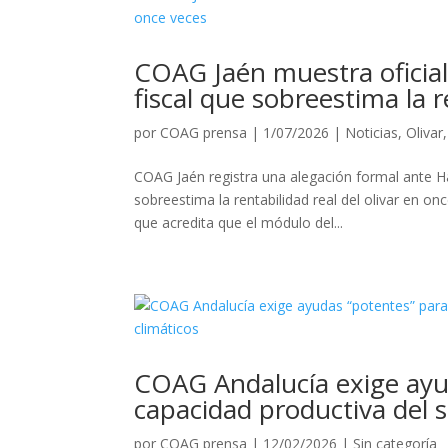
COAG Jaén muestra oficia
fiscal que sobreestima la r
por
COAG prensa
|
1/07/2026
|
Noticias
,
Olivar
COAG Jaén registra una alegación formal ante H
sobreestima la rentabilidad real del olivar en o
que acredita que el módulo del...
COAG Andalucía exige ayud
capacidad productiva del s
por
COAG prensa
|
12/02/2026
|
Sin categoría