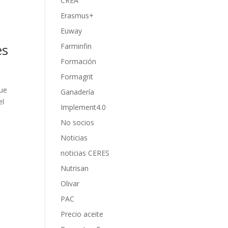
CREA
Erasmus+
Euway
es
Farminfin
Formación
Formagrit
que
Ganadería
el
Implement4.0
No socios
Noticias
noticias CERES
Nutrisan
Olivar
PAC
Precio aceite