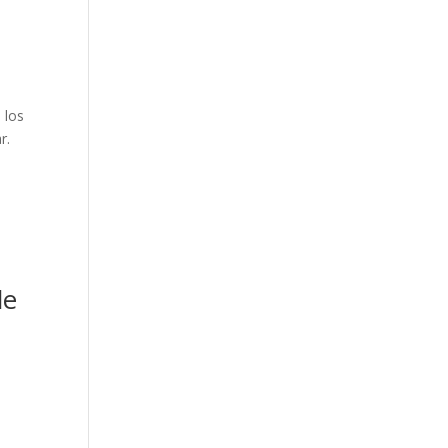
 los
r.
de
e