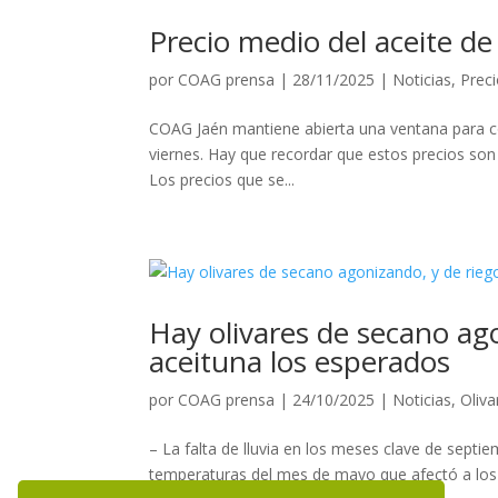
Precio medio del aceite de
por
COAG prensa
|
28/11/2025
|
Noticias
,
Preci
COAG Jaén mantiene abierta una ventana para con
viernes. Hay que recordar que estos precios son 
Los precios que se...
Hay olivares de secano ag
aceituna los esperados
por
COAG prensa
|
24/10/2025
|
Noticias
,
Oliva
– La falta de lluvia en los meses clave de septiem
temperaturas del mes de mayo que afectó a los o