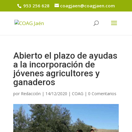
953 256 628
coagjaen@coagjaen.com
Abierto el plazo de ayudas
a la incorporación de
jóvenes agricultores y
ganaderos
por
Redacción
|
14/12/2020
|
COAG
|
0 Comentarios