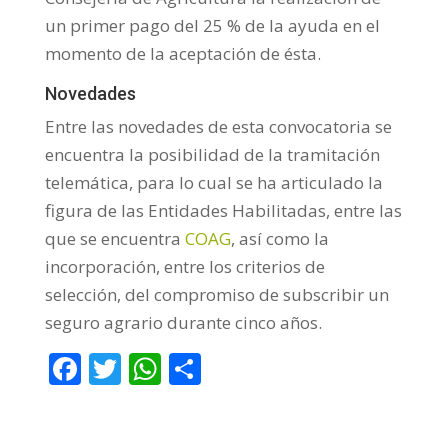
un primer pago del 25 % de la ayuda en el
momento de la aceptación de ésta.
Novedades
Entre las novedades de esta convocatoria se
encuentra la posibilidad de la tramitación
telemática, para lo cual se ha articulado la
figura de las Entidades Habilitadas, entre las
que se encuentra
COAG
, así como la
incorporación, entre los criterios de
selección, del compromiso de subscribir un
seguro agrario durante cinco años.
F
T
W
C
ac
w
h
o
e
itt
at
m