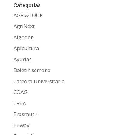
b
er
s
p
Categorías
o
A
ar
AGRI&TOUR
o
p
ti
AgriNext
k
p
r
Algodón
Apicultura
Ayudas
Boletín semana
Cátedra Universitaria
COAG
CREA
Erasmus+
Euway