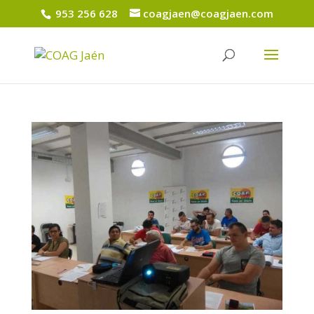
953 256 628
coagjaen@coagjaen.com