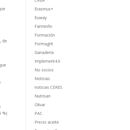
CREA
que
Erasmus+
Euway
Farminfin
a
Formación
, de
Formagrit
Ganadería
Implement4.0
 que
No socios
Noticias
e
noticias CERES
Nutrisan
Olivar
a
6 %)
PAC
Precio aceite