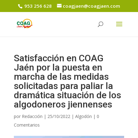
953 256 628
coagjaen@coagjaen.com
Satisfacción en COAG
Jaén por la puesta en
marcha de las medidas
solicitadas para paliar la
dramática situación de los
algodoneros jiennenses
por
Redacción
|
25/10/2022
|
Algodón
|
0
Comentarios