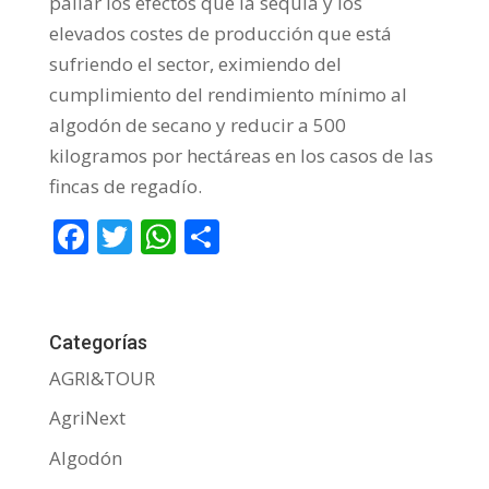
paliar los efectos que la sequía y los
elevados costes de producción que está
sufriendo el sector, eximiendo del
cumplimiento del rendimiento mínimo al
algodón de secano y reducir a 500
kilogramos por hectáreas en los casos de las
fincas de regadío.
F
T
W
C
ac
w
h
o
e
itt
at
m
b
er
s
p
Categorías
o
A
ar
AGRI&TOUR
o
p
ti
AgriNext
k
p
r
Algodón