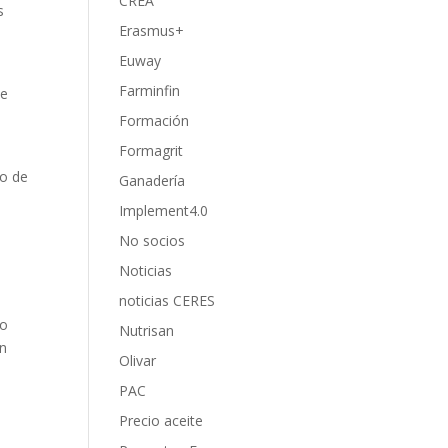
CREA
s
Erasmus+
Euway
Farminfin
se
Formación
Formagrit
to de
Ganadería
Implement4.0
No socios
Noticias
noticias CERES
no
Nutrisan
ón
Olivar
PAC
Precio aceite