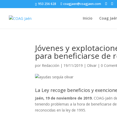
953 256 628
coagjaen@coagjaen.com
Inicio
Coag Jaé
Jóvenes y explotacion
para beneficiarse de r
por
Redacción
|
19/11/2019
|
Olivar
|
0 Coment
La Ley recoge beneficios y exencione
Jaén
, 19 de noviembre de 2019.
COAG-Jaén den
teniendo problemas a la hora de beneficiarse d
reconocidas en la ley de 1995.