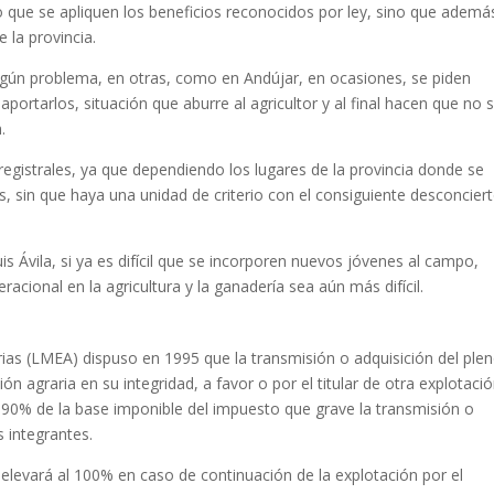
o que se apliquen los beneficios reconocidos por ley, sino que ademá
e la provincia.
ingún problema, en otras, como en Andújar, en ocasiones, se piden
rtarlos, situación que aburre al agricultor y al final hacen que no 
.
registrales, ya que dependiendo los lugares de la provincia donde se
s, sin que haya una unidad de criterio con el consiguiente desconcier
s Ávila, si ya es difícil que se incorporen nuevos jóvenes al campo,
acional en la agricultura y la ganadería sea aún más difícil.
ias (LMEA) dispuso en 1995 que la transmisión o adquisición del ple
ón agraria en su integridad, a favor o por el titular de otra explotaci
l 90% de la base imponible del impuesto que grave la transmisión o
 integrantes.
 elevará al 100% en caso de continuación de la explotación por el