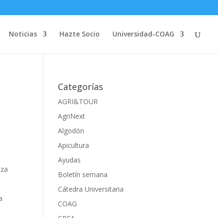
Noticias
Hazte Socio
Universidad-COAG
Categorías
AGRI&TOUR
AgriNext
Algodón
Apicultura
Ayudas
aza
Boletín semana
Cátedra Universitaria
a
COAG