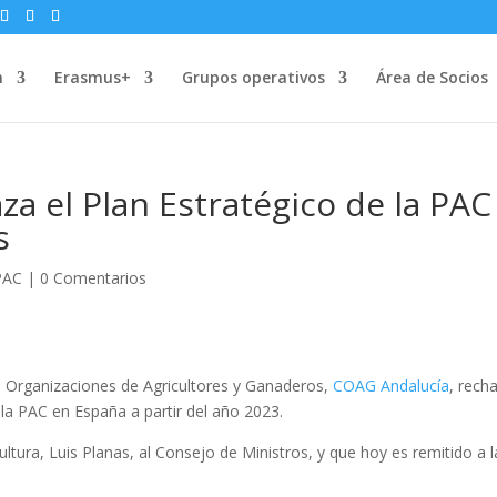
n
Erasmus+
Grupos operativos
Área de Socios
a el Plan Estratégico de la PAC
s
PAC
|
0 Comentarios
 Organizaciones de Agricultores y Ganaderos,
COAG Andalucía
, rech
e la PAC en España a partir del año 2023.
ltura, Luis Planas, al Consejo de Ministros, y que hoy es remitido a l