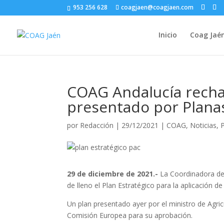
953 256 628
coagjaen@coagjaen.com
Inicio
Coag Jaé
COAG Andalucía rechaz
presentado por Plana
por
Redacción
|
29/12/2021
|
COAG
,
Noticias
,
29 de diciembre de 2021.-
La Coordinadora de
de lleno el Plan Estratégico para la aplicación d
Un plan presentado ayer por el ministro de Agricu
Comisión Europea para su aprobación.