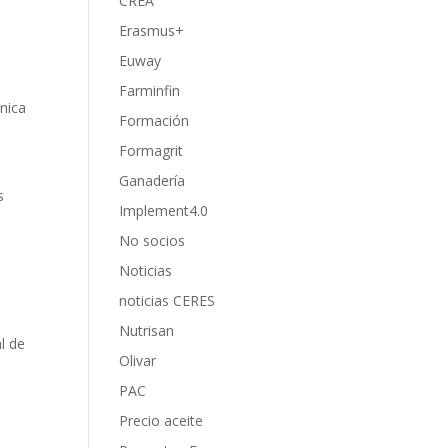
CREA
Erasmus+
Euway
Farminfin
nica
Formación
Formagrit
Ganadería
s
Implement4.0
No socios
s
Noticias
noticias CERES
Nutrisan
l de
Olivar
PAC
Precio aceite