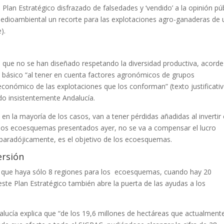
Plan Estratégico disfrazado de falsedades y ‘vendido’ a la opinión pú
dioambiental un recorte para las explotaciones agro-ganaderas de 
).
 que no se han diseñado respetando la diversidad productiva, acorde
o básico “al tener en cuenta factores agronómicos de grupos
económico de las explotaciones que los conforman” (texto justificati
do insistentemente Andalucía.
 en la mayoría de los casos, van a tener pérdidas añadidas al invertir
n los ecoesquemas presentados ayer, no se va a compensar el lucro
 paradójicamente, es el objetivo de los ecoesquemas.
ersión
que haya sólo 8 regiones para los ecoesquemas, cuando hay 20
ste Plan Estratégico también abre la puerta de las ayudas a los
lucía explica que “de los 19,6 millones de hectáreas que actualment