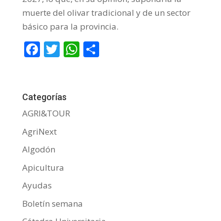
muerte del olivar tradicional y de un sector
básico para la provincia.
F
T
W
C
ac
w
h
o
e
itt
at
m
b
er
s
p
Categorías
o
A
ar
AGRI&TOUR
o
p
ti
AgriNext
k
p
r
Algodón
Apicultura
Ayudas
Boletín semana