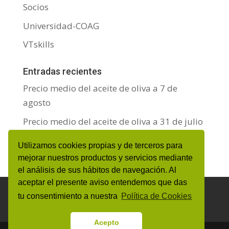
Socios
Universidad-COAG
VTskills
Entradas recientes
Precio medio del aceite de oliva a 7 de
agosto
Precio medio del aceite de oliva a 31 de julio
Precio medio del aceite de oliva a 24 de julio
Utilizamos cookies propias y de terceros para
mejorar nuestros productos y servicios mediante
el análisis de sus hábitos de navegación. Al
aceptar el presente aviso entendemos que das
Aviso Legal y Protección de datos personales
tu consentimiento a nuestra
Política de Cookies
Política de Cookies
Canal de denuncias
Acepto