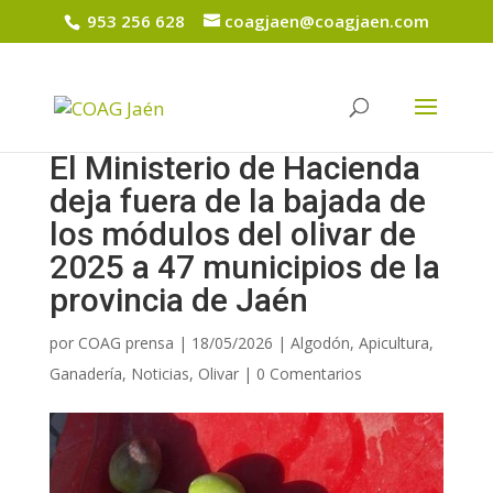
953 256 628
coagjaen@coagjaen.com
El Ministerio de Hacienda
deja fuera de la bajada de
los módulos del olivar de
2025 a 47 municipios de la
provincia de Jaén
por
COAG prensa
|
18/05/2026
|
Algodón
,
Apicultura
,
Ganadería
,
Noticias
,
Olivar
|
0 Comentarios