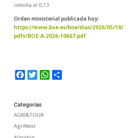
cebolla al 0,13.
Orden ministerial publicada hoy:
https://www.boe.es/boe/dias/2026/05/18/
pdfs/BOE-A-2026-10667.pdf
F
T
W
C
ac
w
h
o
e
itt
at
m
b
er
s
p
Categorías
o
A
ar
AGRI&TOUR
o
p
ti
AgriNext
k
p
r
Algodón