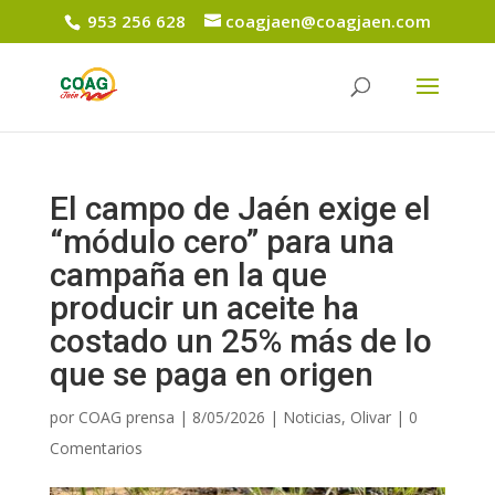
953 256 628
coagjaen@coagjaen.com
El campo de Jaén exige el
“módulo cero” para una
campaña en la que
producir un aceite ha
costado un 25% más de lo
que se paga en origen
por
COAG prensa
|
8/05/2026
|
Noticias
,
Olivar
|
0
Comentarios