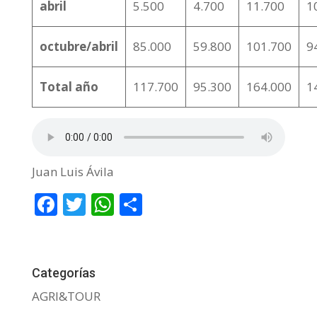
abril
5.500
4.700
11.700
1
octubre/abril
85.000
59.800
101.700
9
Total año
117.700
95.300
164.000
1
Juan Luis Ávila
F
T
W
C
ac
w
h
o
e
itt
at
m
b
er
s
p
Categorías
o
A
ar
AGRI&TOUR