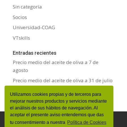
Sin categoría
Socios
Universidad-COAG
VTskills
Entradas recientes
Precio medio del aceite de oliva a 7 de
agosto
Precio medio del aceite de oliva a 31 de julio
Precio medio del aceite de oliva a 24 de julio
Utilizamos cookies propias y de terceros para
mejorar nuestros productos y servicios mediante
el análisis de sus hábitos de navegación. Al
aceptar el presente aviso entendemos que das
Aviso Legal y Protección de datos personales
tu consentimiento a nuestra
Política de Cookies