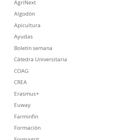
o
p
ti
AgriNext
k
p
r
Algodón
Apicultura
Ayudas
Boletín semana
Cátedra Universitaria
COAG
CREA
Erasmus+
Euway
Farminfin
Formación
Formagrit