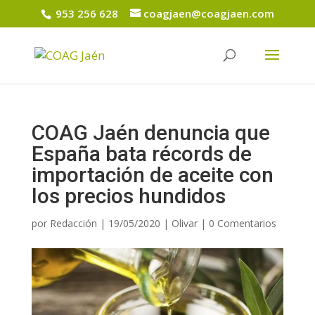
953 256 628
coagjaen@coagjaen.com
COAG Jaén denuncia que
España bata récords de
importación de aceite con
los precios hundidos
por
Redacción
|
19/05/2020
|
Olivar
|
0 Comentarios