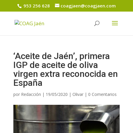
953 256 628
coagjaen@coagjaen.com
‘Aceite de Jaén’, primera
IGP de aceite de oliva
virgen extra reconocida en
España
por
Redacción
|
19/05/2020
|
Olivar
|
0 Comentarios