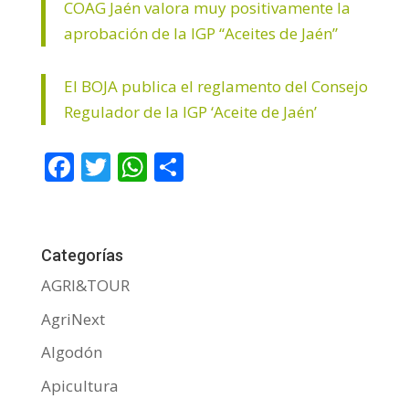
COAG Jaén valora muy positivamente la
aprobación de la IGP “Aceites de Jaén”
El BOJA publica el reglamento del Consejo
Regulador de la IGP ‘Aceite de Jaén’
F
T
W
C
ac
w
h
o
e
itt
at
m
b
er
s
p
Categorías
o
A
ar
AGRI&TOUR
o
p
ti
AgriNext
k
p
r
Algodón
Apicultura