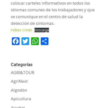
colocar carteles informativos en todos los
idiomas comunes de los trabajadores y que
se comunique en el centro de salud la
detección de síntomas.
Folleto COVID
Descarga
F
T
W
C
ac
w
h
o
e
itt
at
m
b
er
s
p
Categorías
o
A
ar
AGRI&TOUR
o
p
ti
AgriNext
k
p
r
Algodón
Apicultura
Ayudas