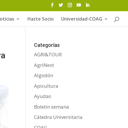
oticias
Hazte Socio
Universidad-COAG
Categorías
va
AGRI&TOUR
AgriNext
Algodón
Apicultura
Ayudas
Boletín semana
Cátedra Universitaria
COAG