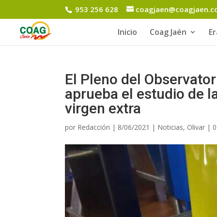
953 256 628
coagjaen@coagjaen.
Inicio
Coag Jaén
E
El Pleno del Observator
aprueba el estudio de la
virgen extra
por
Redacción
|
8/06/2021
|
Noticias
,
Olivar
|
0