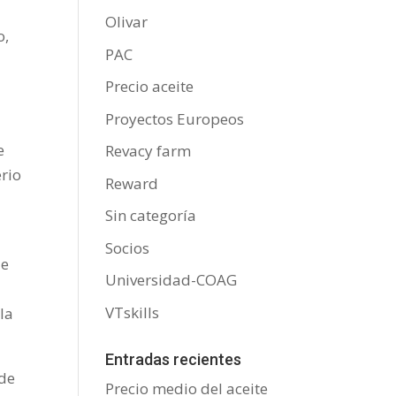
Olivar
o,
PAC
Precio aceite
Proyectos Europeos
e
Revacy farm
erio
Reward
Sin categoría
Socios
de
Universidad-COAG
VTskills
la
Entradas recientes
 de
Precio medio del aceite