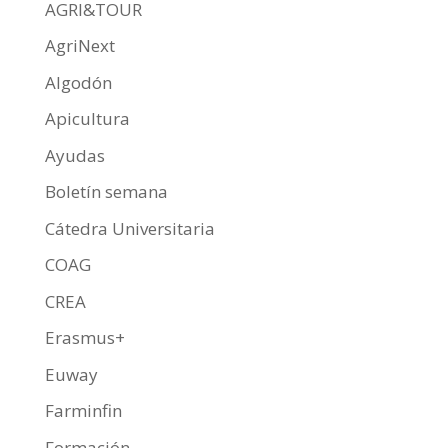
o
A
ar
AGRI&TOUR
o
p
ti
AgriNext
k
p
r
Algodón
Apicultura
Ayudas
Boletín semana
Cátedra Universitaria
COAG
CREA
Erasmus+
Euway
Farminfin
Formación