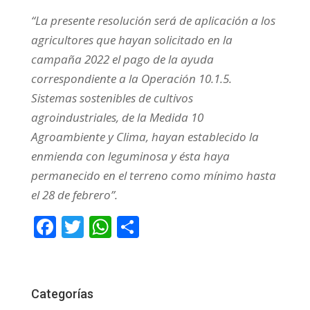
“La presente resolución será de aplicación a los
agricultores que hayan solicitado en la
campaña 2022 el pago de la ayuda
correspondiente a la Operación 10.1.5.
Sistemas sostenibles de cultivos
agroindustriales, de la Medida 10
Agroambiente y Clima, hayan establecido la
enmienda con leguminosa y ésta haya
permanecido en el terreno como mínimo hasta
el 28 de febrero”.
F
T
W
C
ac
w
h
o
e
itt
at
m
b
er
s
p
Categorías