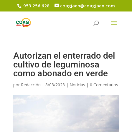
953 256 628
coagjaen@coagjaen.com
Autorizan el enterrado del
cultivo de leguminosa
como abonado en verde
por
Redacción
|
8/03/2023
|
Noticias
|
0 Comentarios