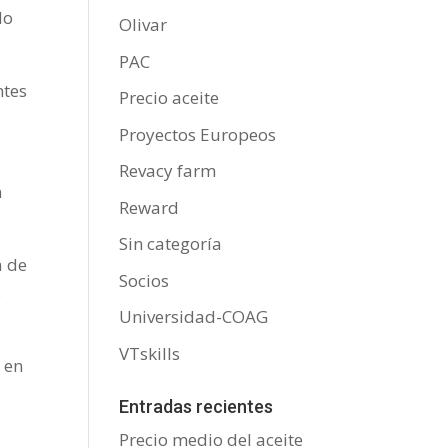
do
Olivar
PAC
ntes
Precio aceite
Proyectos Europeos
Revacy farm
n
Reward
Sin categoría
a de
Socios
s
Universidad-COAG
VTskills
 en
Entradas recientes
Precio medio del aceite