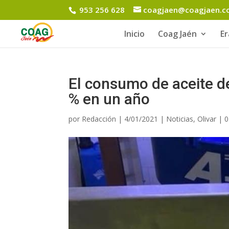
953 256 628
coagjaen@coagjaen.
Inicio
Coag Jaén
E
El consumo de aceite de
% en un año
por
Redacción
|
4/01/2021
|
Noticias
,
Olivar
|
0