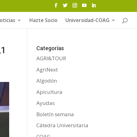
oticias
Hazte Socio
Universidad-COAG
,1
Categorías
AGRI&TOUR
AgriNext
Algodón
Apicultura
Ayudas
Boletín semana
Cátedra Universitaria
COAG