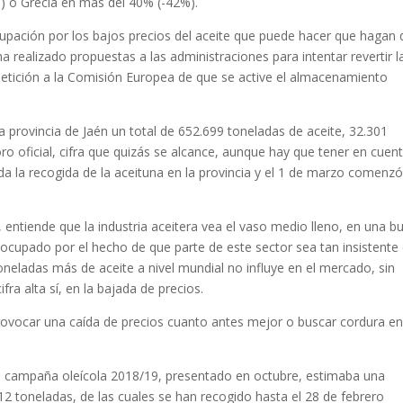
%) o Grecia en más del 40% (-42%).
upación por los bajos precios del aceite que puede hacer que hagan
a realizado propuestas a las administraciones para intentar revertir l
petición a la Comisión Europea de que se active el almacenamiento
a provincia de Jaén un total de 652.699 toneladas de aceite, 32.301
ro oficial, cifra que quizás se alcance, aunque hay que tener en cuen
da la recogida de la aceituna en la provincia y el 1 de marzo comenzó
, entiende que la industria aceitera vea el vaso medio lleno, en una b
upado por el hecho de que parte de este sector sea tan insistente
oneladas más de aceite a nivel mundial no influye en el mercado, sin
ra alta sí, en la bajada de precios.
 provocar una caída de precios cuanto antes mejor o buscar cordura e
e la campaña oleícola 2018/19, presentado en octubre, estimaba una
12 toneladas, de las cuales se han recogido hasta el 28 de febrero