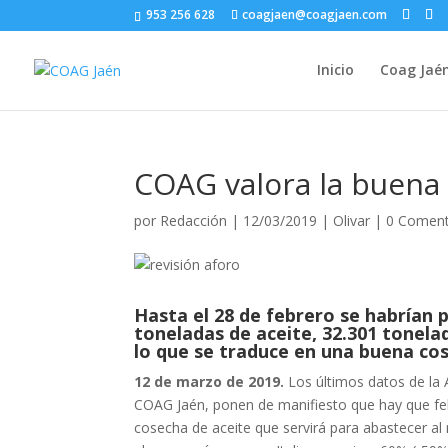
953 256 628
coagjaen@coagjaen.com
Inicio
Coag Jaé
COAG valora la buena 
por
Redacción
|
12/03/2019
|
Olivar
|
0 Coment
Hasta el 28 de febrero se habrían p
toneladas de aceite, 32.301 tonelad
lo que se traduce en una buena co
12 de marzo de 2019.
Los últimos datos de la 
COAG Jaén, ponen de manifiesto que hay que fel
cosecha de aceite que servirá para abastecer a