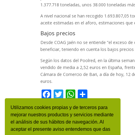
1.377.718 toneladas, unos 38.000 toneladas más 
A nivel nacional se han recogido 1.693.807,05 t
aceite estimadas en el aforo, estimaciones que 
Bajos precios
Desde COAG Jaén no se entiende “el exceso de o
beneficiar, teniendo en cuenta los bajos precios
Según los datos del Poolred, en la última semana 
vendido de media a 2,52 euros en España, frente
Cámara de Comercio de Bari, a día de hoy, 12 de 
euros.
F
T
W
C
ac
w
h
o
Utilizamos cookies propias y de terceros para
e
itt
at
m
mejorar nuestros productos y servicios mediante
b
er
s
p
el análisis de sus hábitos de navegación. Al
o
A
ar
aceptar el presente aviso entendemos que das