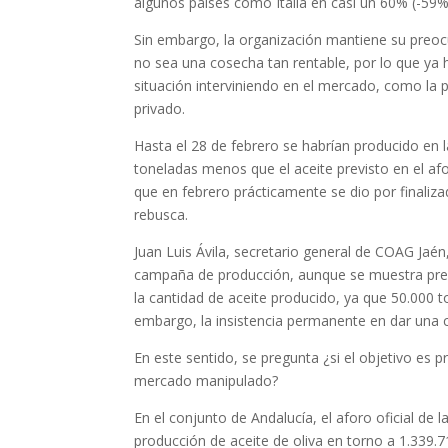
algunos países como Italia en casi un 60% (-59
Sin embargo, la organización mantiene su preoc
no sea una cosecha tan rentable, por lo que ya h
situación interviniendo en el mercado, como la 
privado.
Hasta el 28 de febrero se habrían producido en l
toneladas menos que el aceite previsto en el afo
que en febrero prácticamente se dio por finaliza
rebusca.
Juan Luis Ávila, secretario general de COAG Jaén
campaña de producción, aunque se muestra preoc
la cantidad de aceite producido, ya que 50.000 t
embargo, la insistencia permanente en dar una cif
En este sentido, se pregunta ¿si el objetivo es
mercado manipulado?
En el conjunto de Andalucía, el aforo oficial d
producción de aceite de oliva en torno a 1.339.7