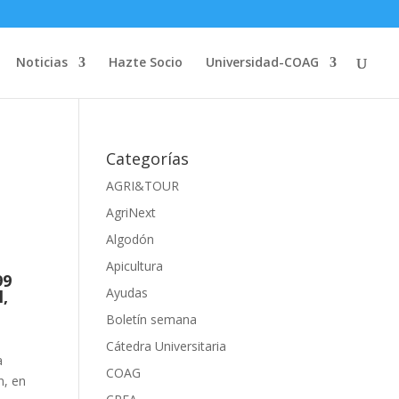
Noticias
Hazte Socio
Universidad-COAG
Categorías
AGRI&TOUR
AgriNext
Algodón
Apicultura
99
Ayudas
l,
Boletín semana
Cátedra Universitaria
a
COAG
n, en