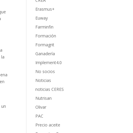
CREA
Erasmus+
 que
Euway
a
Farminfin
Formación
Formagrit
ta
Ganadería
 la
Implement4.0
No socios
uena
Noticias
 en
noticias CERES
Nutrisan
n un
Olivar
PAC
Precio aceite