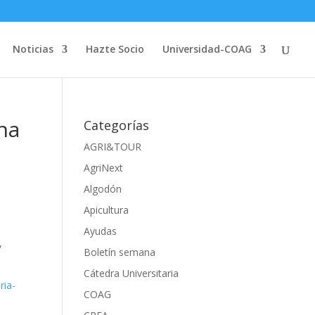
Noticias
Hazte Socio
Universidad-COAG
na
Categorías
AGRI&TOUR
AgriNext
Algodón
Apicultura
Ayudas
,
Boletín semana
Cátedra Universitaria
ria-
COAG