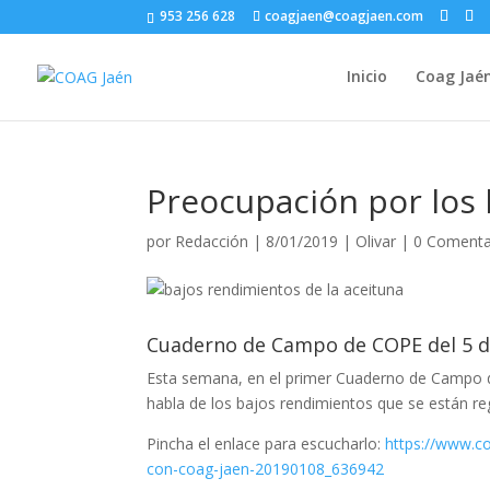
953 256 628
coagjaen@coagjaen.com
Inicio
Coag Jaé
Preocupación por los 
por
Redacción
|
8/01/2019
|
Olivar
|
0 Comenta
Cuaderno de Campo de COPE del 5 d
Esta semana, en el primer Cuaderno de Campo de
habla de los bajos rendimientos que se están re
Pincha el enlace para escucharlo:
https://www.co
con-coag-jaen-20190108_636942