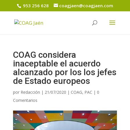
953 256 628
coagjaen@coagjaen.com
COAG considera
inaceptable el acuerdo
alcanzado por los los jefes
de Estado europeos
por
Redacción
|
21/07/2020
|
COAG
,
PAC
|
0
Comentarios