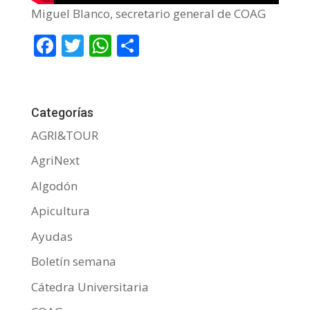
Miguel Blanco, secretario general de COAG
F
T
W
C
ac
w
h
o
e
itt
at
m
b
er
s
p
Categorías
o
A
ar
AGRI&TOUR
o
p
ti
AgriNext
k
p
r
Algodón
Apicultura
Ayudas
Boletín semana
Cátedra Universitaria