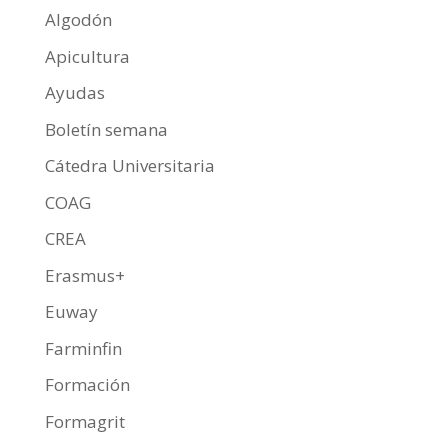
k
p
r
Algodón
Apicultura
Ayudas
Boletín semana
Cátedra Universitaria
COAG
CREA
Erasmus+
Euway
Farminfin
Formación
Formagrit