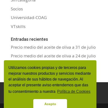
Socios
Universidad-COAG
VTskills
Entradas recientes
Precio medio del aceite de oliva a 31 de julio
Precio medio del aceite de oliva a 24 de julio
Precio medio del aceite de oliva a 17 de julio
Utilizamos cookies propias y de terceros para
mejorar nuestros productos y servicios mediante
el análisis de sus hábitos de navegación. Al
aceptar el presente aviso entendemos que das
Aviso Legal y Protección de datos personales
tu consentimiento a nuestra
Política de Cookies
Política de Cookies
Canal de denuncias
Acepto