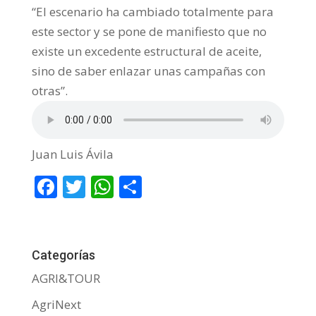
“El escenario ha cambiado totalmente para
este sector y se pone de manifiesto que no
existe un excedente estructural de aceite,
sino de saber enlazar unas campañas con
otras”.
Juan Luis Ávila
F
T
W
C
ac
w
h
o
e
itt
at
m
b
er
s
p
Categorías
o
A
ar
AGRI&TOUR
o
p
ti
AgriNext