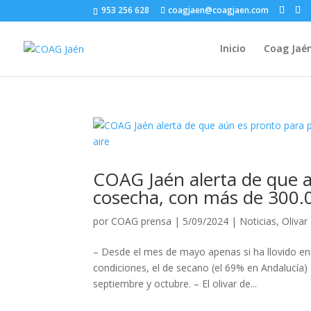
953 256 628
coagjaen@coagjaen.com
Inicio
Coag Jaé
COAG Jaén alerta de que a
cosecha, con más de 300.0
por
COAG prensa
|
5/09/2024
|
Noticias
,
Olivar
– Desde el mes de mayo apenas si ha llovido en 
condiciones, el de secano (el 69% en Andalucía)
septiembre y octubre. – El olivar de...