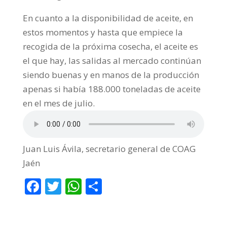
En cuanto a la disponibilidad de aceite, en
estos momentos y hasta que empiece la
recogida de la próxima cosecha, el aceite es
el que hay, las salidas al mercado continúan
siendo buenas y en manos de la producción
apenas si había 188.000 toneladas de aceite
en el mes de julio.
Juan Luis Ávila, secretario general de COAG
Jaén
F
T
W
C
ac
w
h
o
e
itt
at
m