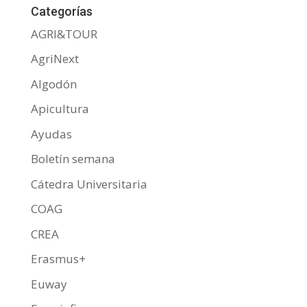
b
er
s
p
Categorías
o
A
ar
AGRI&TOUR
o
p
ti
AgriNext
k
p
r
Algodón
Apicultura
Ayudas
Boletín semana
Cátedra Universitaria
COAG
CREA
Erasmus+
Euway