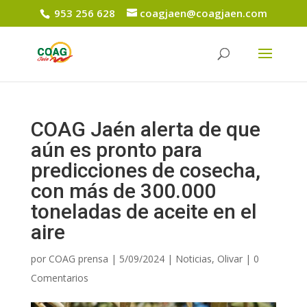
953 256 628
coagjaen@coagjaen.com
COAG Jaén alerta de que
aún es pronto para
predicciones de cosecha,
con más de 300.000
toneladas de aceite en el
aire
por
COAG prensa
|
5/09/2024
|
Noticias
,
Olivar
|
0
Comentarios