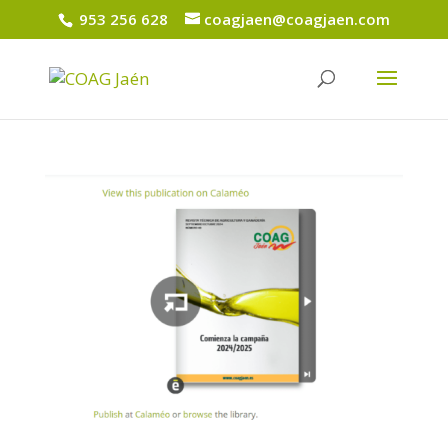
953 256 628
coagjaen@coagjaen.com