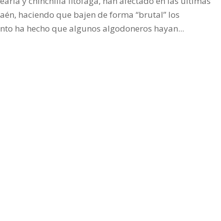
earia y chinchilla fitófaga, han afectado en las últimas
Jaén, haciendo que bajen de forma “brutal” los
ento ha hecho que algunos algodoneros hayan...