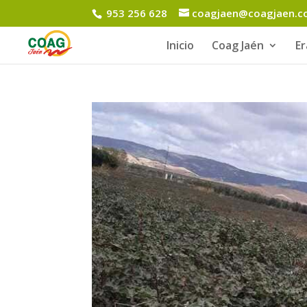
953 256 628
coagjaen@coagjaen.
Inicio
Coag Jaén
E