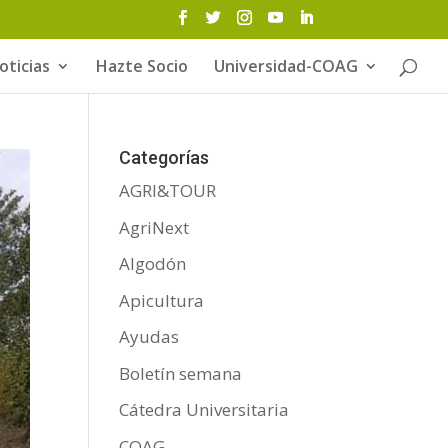
oticias
Hazte Socio
Universidad-COAG
Categorías
AGRI&TOUR
AgriNext
Algodón
Apicultura
Ayudas
Boletín semana
Cátedra Universitaria
COAG