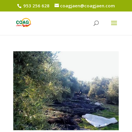
953 256 628
coagjaen@coagjaen.com