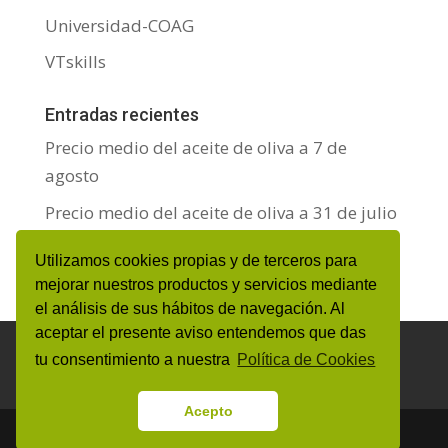
Universidad-COAG
VTskills
Entradas recientes
Precio medio del aceite de oliva a 7 de
agosto
Precio medio del aceite de oliva a 31 de julio
Precio medio del aceite de oliva a 24 de julio
Utilizamos cookies propias y de terceros para
mejorar nuestros productos y servicios mediante
el análisis de sus hábitos de navegación. Al
aceptar el presente aviso entendemos que das
Aviso Legal y Protección de datos personales
tu consentimiento a nuestra
Política de Cookies
Política de Cookies
Canal de denuncias
Acepto