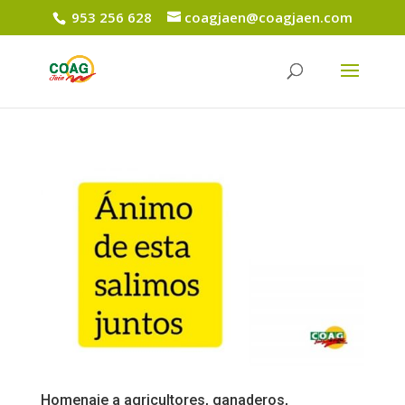
953 256 628
coagjaen@coagjaen.com
Homenaje a agricultores, ganaderos,