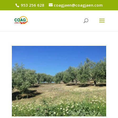
953 256 628
coagjaen@coagjaen.com