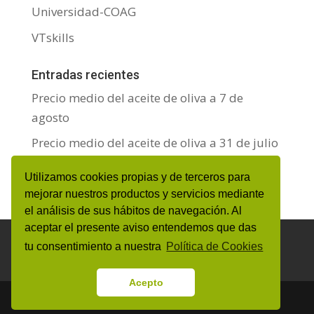
Universidad-COAG
VTskills
Entradas recientes
Precio medio del aceite de oliva a 7 de
agosto
Precio medio del aceite de oliva a 31 de julio
Precio medio del aceite de oliva a 24 de julio
Utilizamos cookies propias y de terceros para
mejorar nuestros productos y servicios mediante
el análisis de sus hábitos de navegación. Al
aceptar el presente aviso entendemos que das
Aviso Legal y Protección de datos personales
tu consentimiento a nuestra
Política de Cookies
Política de Cookies
Canal de denuncias
Acepto