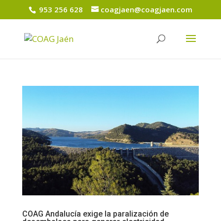
953 256 628
coagjaen@coagjaen.com
COAG Andalucía exige la paralización de