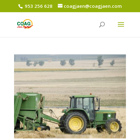
953 256 628
coagjaen@coagjaen.com