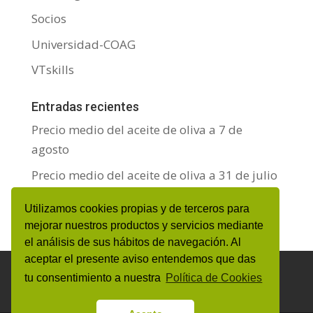
Socios
Universidad-COAG
VTskills
Entradas recientes
Precio medio del aceite de oliva a 7 de
agosto
Precio medio del aceite de oliva a 31 de julio
Precio medio del aceite de oliva a 24 de julio
Utilizamos cookies propias y de terceros para
mejorar nuestros productos y servicios mediante
el análisis de sus hábitos de navegación. Al
aceptar el presente aviso entendemos que das
Aviso Legal y Protección de datos personales
tu consentimiento a nuestra
Política de Cookies
Política de Cookies
Canal de denuncias