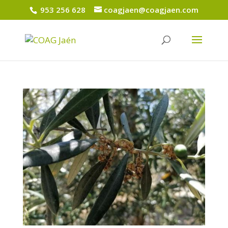
953 256 628
coagjaen@coagjaen.com