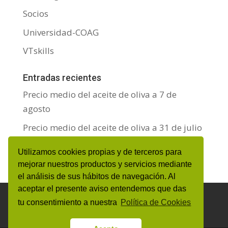
Socios
Universidad-COAG
VTskills
Entradas recientes
Precio medio del aceite de oliva a 7 de
agosto
Precio medio del aceite de oliva a 31 de julio
Precio medio del aceite de oliva a 24 de julio
Utilizamos cookies propias y de terceros para
mejorar nuestros productos y servicios mediante
el análisis de sus hábitos de navegación. Al
aceptar el presente aviso entendemos que das
Aviso Legal y Protección de datos personales
tu consentimiento a nuestra
Política de Cookies
Política de Cookies
Canal de denuncias