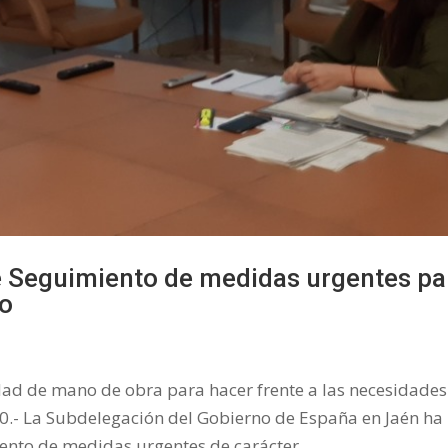
e Seguimiento de medidas urgentes pa
po
ad de mano de obra para hacer frente a las necesidades
020.- La Subdelegación del Gobierno de España en Jaén ha
ento de medidas urgentes de carácter...