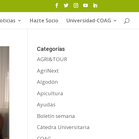
oticias
Hazte Socio
Universidad-COAG
Categorías
AGRI&TOUR
AgriNext
Algodón
Apicultura
Ayudas
Boletín semana
Cátedra Universitaria
COAG