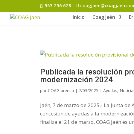
953 256 628
coagjaen@coagjaen.co
Inicio
Coag Jaén
E
Publicada la resolución pr
modernización 2024
por
COAG prensa
|
7/03/2025
|
Ayudas
,
Noticia
Jaén, 7 de marzo de 2025.- La Junta de 
concesión de ayudas a la modernización
finaliza el 21 de marzo. COAG Jaén es un