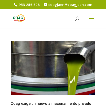
953 256 628
coagjaen@coagjaen.com
Coag exige un nuevo almacenamiento privado