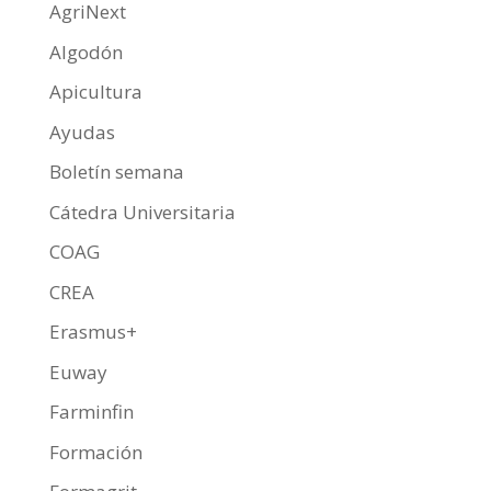
o
p
ti
AgriNext
k
p
r
Algodón
Apicultura
Ayudas
Boletín semana
Cátedra Universitaria
COAG
CREA
Erasmus+
Euway
Farminfin
Formación