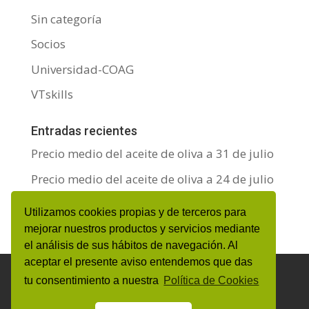
Sin categoría
Socios
Universidad-COAG
VTskills
Entradas recientes
Precio medio del aceite de oliva a 31 de julio
Precio medio del aceite de oliva a 24 de julio
Precio medio del aceite de oliva a 17 de julio
Utilizamos cookies propias y de terceros para
mejorar nuestros productos y servicios mediante
el análisis de sus hábitos de navegación. Al
aceptar el presente aviso entendemos que das
Aviso Legal y Protección de datos personales
tu consentimiento a nuestra
Política de Cookies
Política de Cookies
Canal de denuncias