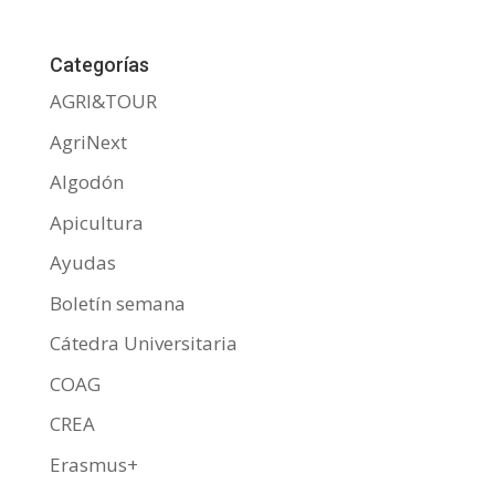
e
itt
at
m
b
er
s
p
Categorías
o
A
ar
AGRI&TOUR
o
p
ti
AgriNext
k
p
r
Algodón
Apicultura
Ayudas
Boletín semana
Cátedra Universitaria
COAG
CREA
Erasmus+