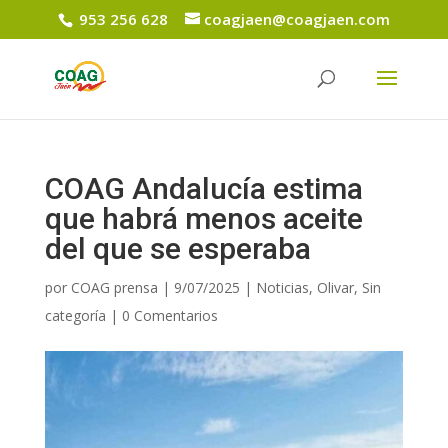
953 256 628
coagjaen@coagjaen.com
COAG Andalucía estima
que habrá menos aceite
del que se esperaba
por
COAG prensa
|
9/07/2025
|
Noticias
,
Olivar
,
Sin
categoría
|
0 Comentarios