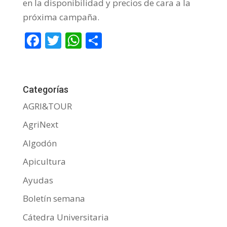
en la disponibilidad y precios de cara a la
próxima campaña.
F
T
W
C
ac
w
h
o
e
itt
at
m
b
er
s
p
Categorías
o
A
ar
AGRI&TOUR
o
p
ti
AgriNext
k
p
r
Algodón
Apicultura
Ayudas
Boletín semana
Cátedra Universitaria