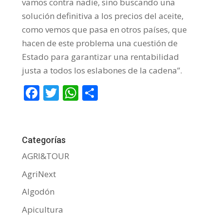
vamos contra nadie, sino buscando una
solución definitiva a los precios del aceite,
como vemos que pasa en otros países, que
hacen de este problema una cuestión de
Estado para garantizar una rentabilidad
justa a todos los eslabones de la cadena”.
F
T
W
C
ac
w
h
o
e
itt
at
m
b
er
s
p
Categorías
o
A
ar
AGRI&TOUR
o
p
ti
AgriNext
k
p
r
Algodón
Apicultura