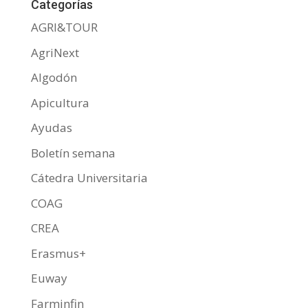
b
er
s
p
Categorías
o
A
ar
AGRI&TOUR
o
p
ti
AgriNext
k
p
r
Algodón
Apicultura
Ayudas
Boletín semana
Cátedra Universitaria
COAG
CREA
Erasmus+
Euway
Farminfin