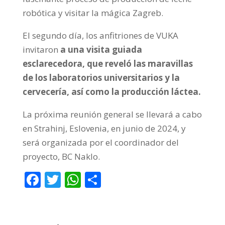
robótica y visitar la mágica Zagreb.
El segundo día, los anfitriones de VUKA
invitaron
a una visita guiada
esclarecedora, que reveló las maravillas
de los laboratorios universitarios y la
cervecería, así como la producción láctea.
La próxima reunión general se llevará a cabo
en Strahinj, Eslovenia, en junio de 2024, y
será organizada por el coordinador del
proyecto, BC Naklo.
F
T
W
C
ac
w
h
o
e
itt
at
m