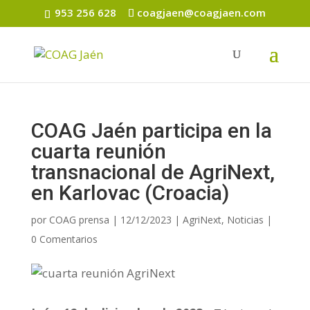
953 256 628
coagjaen@coagjaen.com
COAG Jaén participa en la
cuarta reunión
transnacional de AgriNext,
en Karlovac (Croacia)
por
COAG prensa
|
12/12/2023
|
AgriNext
,
Noticias
|
0 Comentarios