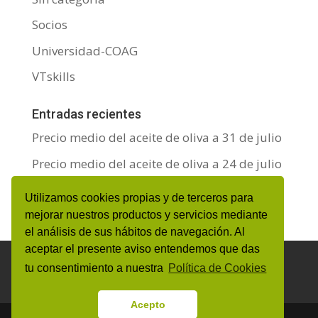
Socios
Universidad-COAG
VTskills
Entradas recientes
Precio medio del aceite de oliva a 31 de julio
Precio medio del aceite de oliva a 24 de julio
Precio medio del aceite de oliva a 17 de julio
Utilizamos cookies propias y de terceros para
mejorar nuestros productos y servicios mediante
el análisis de sus hábitos de navegación. Al
aceptar el presente aviso entendemos que das
Aviso Legal y Protección de datos personales
tu consentimiento a nuestra
Política de Cookies
Política de Cookies
Canal de denuncias
Acepto