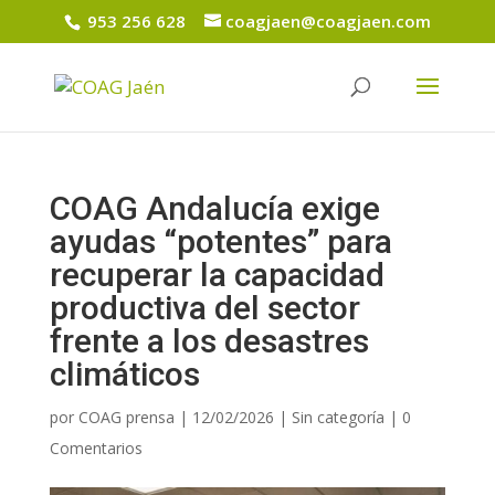
953 256 628
coagjaen@coagjaen.com
COAG Andalucía exige
ayudas “potentes” para
recuperar la capacidad
productiva del sector
frente a los desastres
climáticos
por
COAG prensa
|
12/02/2026
|
Sin categoría
|
0
Comentarios