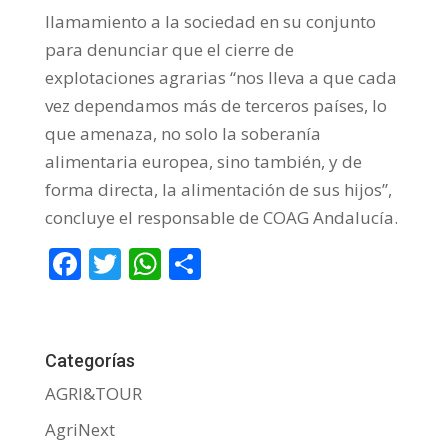
llamamiento a la sociedad en su conjunto
para denunciar que el cierre de
explotaciones agrarias “nos lleva a que cada
vez dependamos más de terceros países, lo
que amenaza, no solo la soberanía
alimentaria europea, sino también, y de
forma directa, la alimentación de sus hijos”,
concluye el responsable de COAG Andalucía.
F
T
W
C
ac
w
h
o
e
itt
at
m
b
er
s
p
Categorías
o
A
ar
AGRI&TOUR
o
p
ti
AgriNext