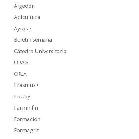
k
p
r
Algodón
Apicultura
Ayudas
Boletín semana
Cátedra Universitaria
COAG
CREA
Erasmus+
Euway
Farminfin
Formación
Formagrit