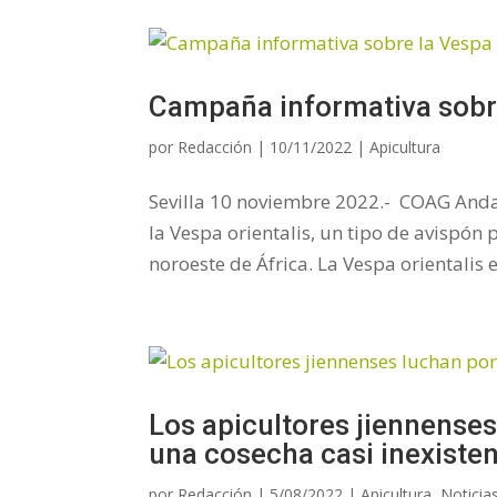
Campaña informativa sobre
por
Redacción
|
10/11/2022
|
Apicultura
Sevilla 10 noviembre 2022.- COAG And
la Vespa orientalis, un tipo de avispón
noroeste de África. La Vespa orientalis e
Los apicultores jiennense
una cosecha casi inexiste
por
Redacción
|
5/08/2022
|
Apicultura
,
Noticia