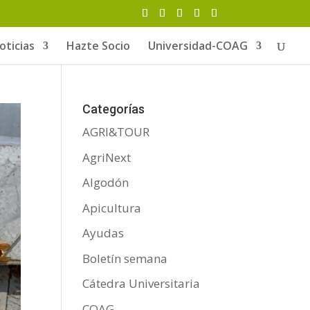
oticias
Hazte Socio
Universidad-COAG
Categorías
AGRI&TOUR
AgriNext
Algodón
Apicultura
Ayudas
Boletín semana
Cátedra Universitaria
COAG