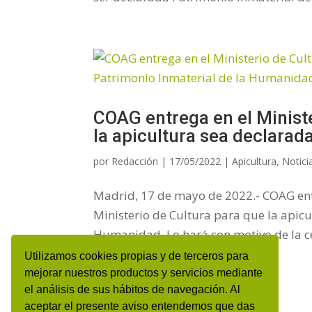
COAG entrega en el Minist
la apicultura sea declara
por
Redacción
|
17/05/2022
|
Apicultura
,
Notici
Madrid, 17 de mayo de 2022.- COAG entr
Ministerio de Cultura para que la apic
Humanidad. Lo hará con motivo de la ce
Utilizamos cookies propias y de terceros para
mejorar nuestros productos y servicios mediante
el análisis de sus hábitos de navegación. Al
« Entradas más antiguas
aceptar el presente aviso entendemos que das