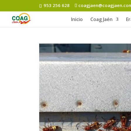
953 256 628
coagjaen@coagjaen.co
Inicio
Coag Jaén
E