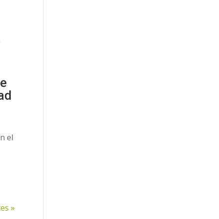
ue
dad
n el
es »