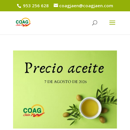
953 256 628
coagjaen@coagjaen.com