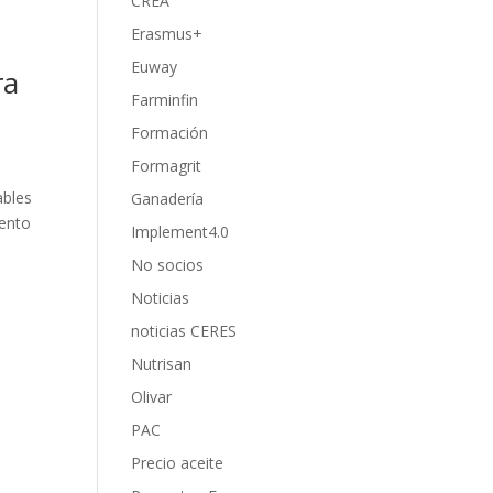
CREA
Erasmus+
Euway
ra
Farminfin
Formación
Formagrit
ables
Ganadería
mento
Implement4.0
No socios
Noticias
noticias CERES
Nutrisan
Olivar
PAC
Precio aceite