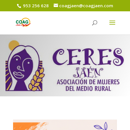
953 256 628
coagjaen@coagjaen.com