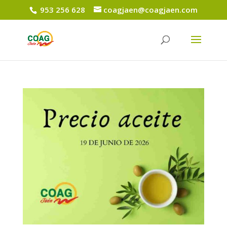
953 256 628
coagjaen@coagjaen.com