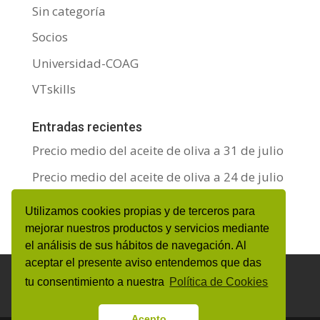
Sin categoría
Socios
Universidad-COAG
VTskills
Entradas recientes
Precio medio del aceite de oliva a 31 de julio
Precio medio del aceite de oliva a 24 de julio
Precio medio del aceite de oliva a 17 de julio
Utilizamos cookies propias y de terceros para
mejorar nuestros productos y servicios mediante
el análisis de sus hábitos de navegación. Al
aceptar el presente aviso entendemos que das
Aviso Legal y Protección de datos personales
tu consentimiento a nuestra
Política de Cookies
Política de Cookies
Canal de denuncias
Acepto