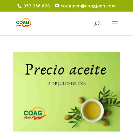
953 256 628
coagjaen@coagjaen.com